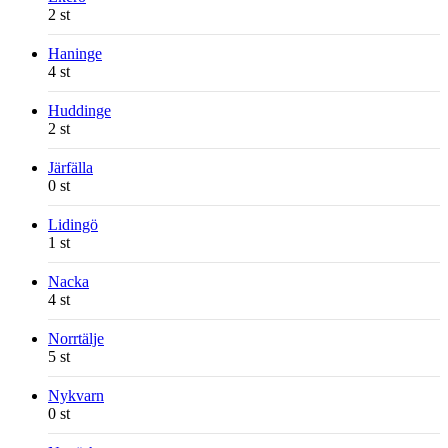
2 st
Haninge
4 st
Huddinge
2 st
Järfälla
0 st
Lidingö
1 st
Nacka
4 st
Norrtälje
5 st
Nykvarn
0 st