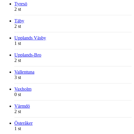
Tyresö
2 st
Täby
2 st
Upplands Väsby
1 st
Upplands-Bro
2 st
Vallentuna
3 st
Vaxholm
0 st
Värmdö
2 st
Österåker
1 st