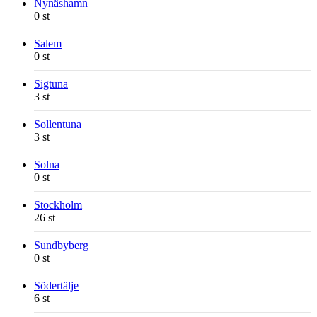
Nynäshamn
0 st
Salem
0 st
Sigtuna
3 st
Sollentuna
3 st
Solna
0 st
Stockholm
26 st
Sundbyberg
0 st
Södertälje
6 st