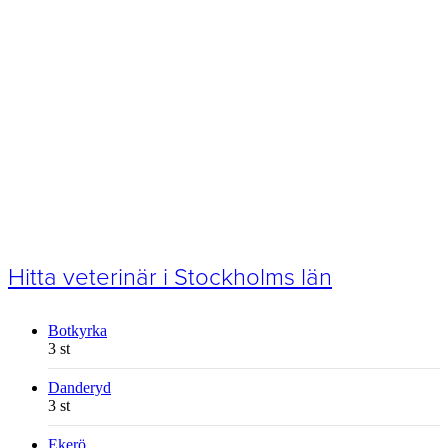
Hitta veterinär i Stockholms län
Botkyrka
3 st
Danderyd
3 st
Ekerö