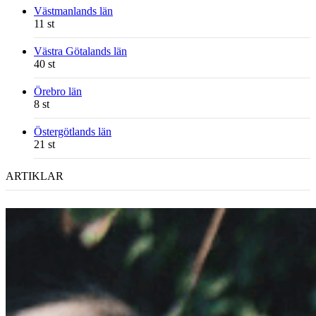
Västmanlands län
11 st
Västra Götalands län
40 st
Örebro län
8 st
Östergötlands län
21 st
ARTIKLAR