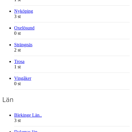
Nyköping
3 st
Oxelösund
0 st
Strängnäs
2 st
Trosa
1 st
Vingåker
0 st
Län
Blekinge Län..
3 st
Dalarnas län