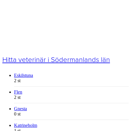
Hitta veterinär i Södermanlands län
Eskilstuna
2 st
Flen
2 st
Gnesta
0 st
Katrineholm
1 st