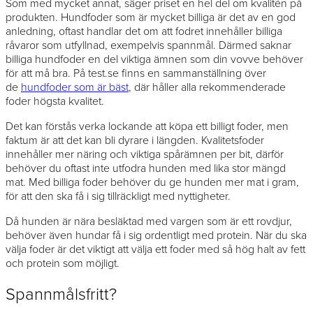
Som med mycket annat, säger priset en hel del om kvalitén på
produkten. Hundfoder som är mycket billiga är det av en god
anledning, oftast handlar det om att fodret innehåller billiga
råvaror som utfyllnad, exempelvis spannmål. Därmed saknar
billiga hundfoder en del viktiga ämnen som din vovve behöver
för att må bra. På test.se finns en sammanställning över
de
hundfoder som är bäst
, där håller alla rekommenderade
foder högsta kvalitet.
Det kan förstås verka lockande att köpa ett billigt foder, men
faktum är att det kan bli dyrare i längden. Kvalitetsfoder
innehåller mer näring och viktiga spårämnen per bit, därför
behöver du oftast inte utfodra hunden med lika stor mängd
mat. Med billiga foder behöver du ge hunden mer mat i gram,
för att den ska få i sig tillräckligt med nyttigheter.
Då hunden är nära besläktad med vargen som är ett rovdjur,
behöver även hundar få i sig ordentligt med protein. När du ska
välja foder är det viktigt att välja ett foder med så hög halt av fett
och protein som möjligt.
Spannmålsfritt?