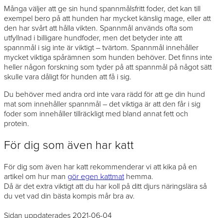
Många väljer att ge sin hund spannmålsfritt foder, det kan till
exempel bero på att hunden har mycket känslig mage, eller att
den har svårt att hålla vikten. Spannmål används ofta som
utfyllnad i billigare hundfoder, men det betyder inte att
spannmål i sig inte är viktigt – tvärtom. Spannmål innehåller
mycket viktiga spårämnen som hunden behöver. Det finns inte
heller någon forskning som tyder på att spannmål på något sätt
skulle vara dåligt för hunden att få i sig.
Du behöver med andra ord inte vara rädd för att ge din hund
mat som innehåller spannmål – det viktiga är att den får i sig
foder som innehåller tillräckligt med bland annat fett och
protein.
För dig som även har katt
För dig som även har katt rekommenderar vi att kika på en
artikel om hur man
gör egen kattmat
hemma.
Då är det extra viktigt att du har koll på ditt djurs näringslära så
du vet vad din bästa kompis mår bra av.
Sidan uppdaterades 2021-06-04