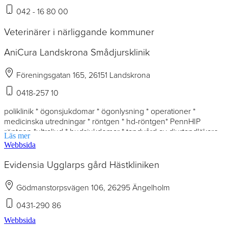
042 - 16 80 00
Veterinärer i närliggande kommuner
AniCura Landskrona Smådjursklinik
Föreningsgatan 165, 26151 Landskrona
0418-257 10
poliklinik * ögonsjukdomar * ögonlysning * operationer *
medicinska utredningar * röntgen * hd-röntgen* PennHIP
röntgen *ultraljud * hudsjukdomar * tandvård av djurtandläkare
Läs mer
& tandutb.sköterska * diabetes * förebyggande djursjukvård *
Webbsida
laboratorieundersökningar * kostrådgivning
viktminskningsprogram * foderförsäljning.
Evidensia Ugglarps gård Hästkliniken
Gödmanstorpsvägen 106, 26295 Ängelholm
0431-290 86
Webbsida