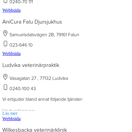
0240-70 111
Webbsida
AniCura Falu Djursjukhus
Samuelsdalsvägen 2B, 79161 Falun
023-646 10
Webbsida
Ludvika veterinärpraktik
Vasagatan 27 , 77132 Ludvika
0240-100 43
Vi erbjuder bland annat följande tjänster:
Undersökningar
Läs mer
Vaccinationer
Webbsida
Operationer
Tandstenstagning
Wilkesbacka veterinärklinik