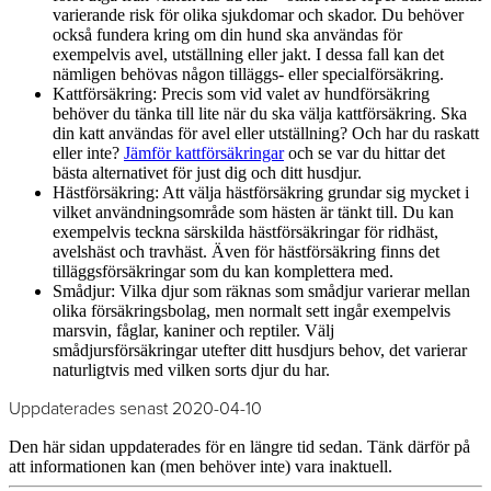
varierande risk för olika sjukdomar och skador. Du behöver
också fundera kring om din hund ska användas för
exempelvis avel, utställning eller jakt. I dessa fall kan det
nämligen behövas någon tilläggs- eller specialförsäkring.
Kattförsäkring: Precis som vid valet av hundförsäkring
behöver du tänka till lite när du ska välja kattförsäkring. Ska
din katt användas för avel eller utställning? Och har du raskatt
eller inte?
Jämför kattförsäkringar
och se var du hittar det
bästa alternativet för just dig och ditt husdjur.
Hästförsäkring: Att välja hästförsäkring grundar sig mycket i
vilket användningsområde som hästen är tänkt till. Du kan
exempelvis teckna särskilda hästförsäkringar för ridhäst,
avelshäst och travhäst. Även för hästförsäkring finns det
tilläggsförsäkringar som du kan komplettera med.
Smådjur: Vilka djur som räknas som smådjur varierar mellan
olika försäkringsbolag, men normalt sett ingår exempelvis
marsvin, fåglar, kaniner och reptiler. Välj
smådjursförsäkringar utefter ditt husdjurs behov, det varierar
naturligtvis med vilken sorts djur du har.
Uppdaterades senast 2020-04-10
Den här sidan uppdaterades för en längre tid sedan. Tänk därför på
att informationen kan (men behöver inte) vara inaktuell.