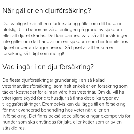
När gäller en djurförsäkring?
Det vanligaste är att en djurförsäkring gäller om ditt husdjur
plötsligt blir i behov av vård, antingen på grund av sjukdom
eller att djuret skadas. Det kan därmed vara så att försäkringen
inte gäller om det handlar om en sjukdom som har funnits hos
djuret under en längre period. Så tipset är att teckna en
försäkring så tidigt som möjligt!
Vad ingår i en djurförsäkring?
De flesta djurförsäkringar grundar sig i en så kallad
veterinärvårdsförsäkring, som helt enkelt är en försäkring som
täcker kostnader för allmän vård hos veterinär. Om du vill ha
ytterligare skydd för ditt husdjur så finns det olika typer av
tilläggsförsäkringar. Exempelvis kan du lägga till en försäkring
för mer avancerad behandling hos veterinär, eller en
livförsäkring. Det finns också specialförsäkringar exempelvis för
hundar som ska användas för jakt, eller katter som är av en
särskild ras.