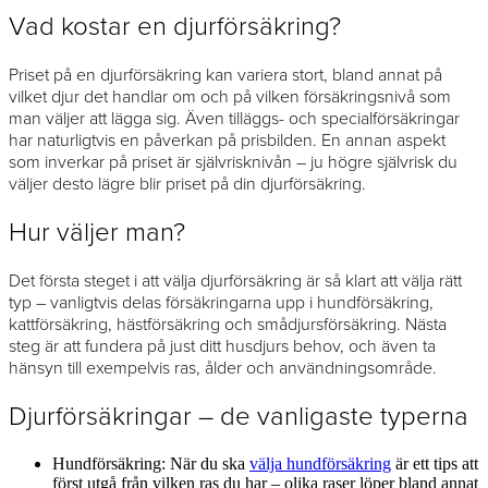
Vad kostar en djurförsäkring?
Priset på en djurförsäkring kan variera stort, bland annat på
vilket djur det handlar om och på vilken försäkringsnivå som
man väljer att lägga sig. Även tilläggs- och specialförsäkringar
har naturligtvis en påverkan på prisbilden. En annan aspekt
som inverkar på priset är självrisknivån – ju högre självrisk du
väljer desto lägre blir priset på din djurförsäkring.
Hur väljer man?
Det första steget i att välja djurförsäkring är så klart att välja rätt
typ – vanligtvis delas försäkringarna upp i hundförsäkring,
kattförsäkring, hästförsäkring och smådjursförsäkring. Nästa
steg är att fundera på just ditt husdjurs behov, och även ta
hänsyn till exempelvis ras, ålder och användningsområde.
Djurförsäkringar – de vanligaste typerna
Hundförsäkring: När du ska
välja hundförsäkring
är ett tips att
först utgå från vilken ras du har – olika raser löper bland annat