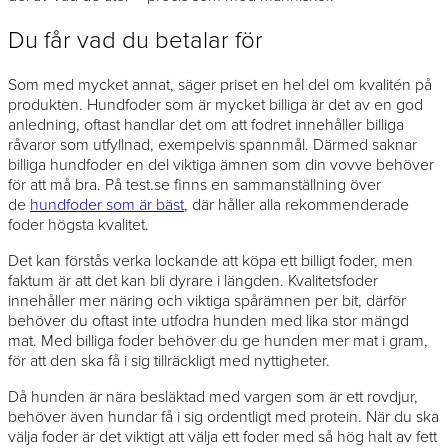
Du får vad du betalar för
Som med mycket annat, säger priset en hel del om kvalitén på
produkten. Hundfoder som är mycket billiga är det av en god
anledning, oftast handlar det om att fodret innehåller billiga
råvaror som utfyllnad, exempelvis spannmål. Därmed saknar
billiga hundfoder en del viktiga ämnen som din vovve behöver
för att må bra. På test.se finns en sammanställning över
de
hundfoder som är bäst
, där håller alla rekommenderade
foder högsta kvalitet.
Det kan förstås verka lockande att köpa ett billigt foder, men
faktum är att det kan bli dyrare i längden. Kvalitetsfoder
innehåller mer näring och viktiga spårämnen per bit, därför
behöver du oftast inte utfodra hunden med lika stor mängd
mat. Med billiga foder behöver du ge hunden mer mat i gram,
för att den ska få i sig tillräckligt med nyttigheter.
Då hunden är nära besläktad med vargen som är ett rovdjur,
behöver även hundar få i sig ordentligt med protein. När du ska
välja foder är det viktigt att välja ett foder med så hög halt av fett