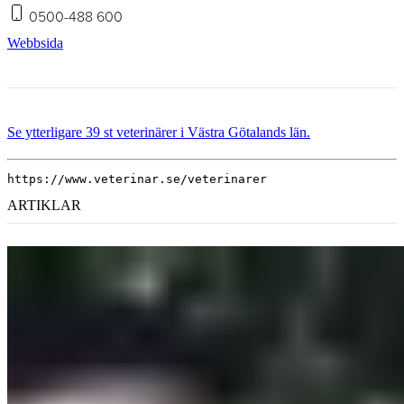
0500-488 600
Webbsida
Se ytterligare 39 st veterinärer i Västra Götalands län.
https://www.veterinar.se/veterinarer
ARTIKLAR