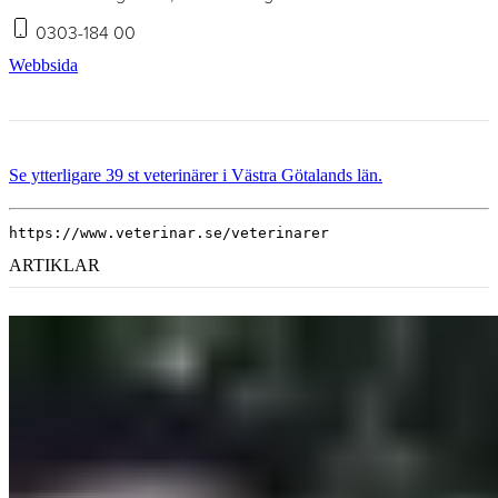
0303-184 00
Webbsida
Se ytterligare 39 st veterinärer i Västra Götalands län.
https://www.veterinar.se/veterinarer
ARTIKLAR