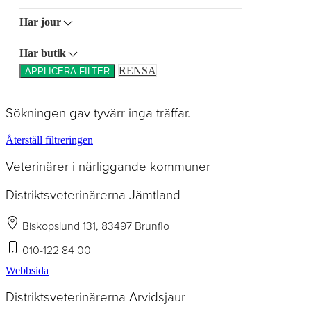
Har jour
Har butik
RENSA
APPLICERA FILTER
Sökningen gav tyvärr inga träffar.
Återställ filtreringen
Veterinärer i närliggande kommuner
Distriktsveterinärerna Jämtland
Biskopslund 131, 83497 Brunflo
010-122 84 00
Webbsida
Distriktsveterinärerna Arvidsjaur