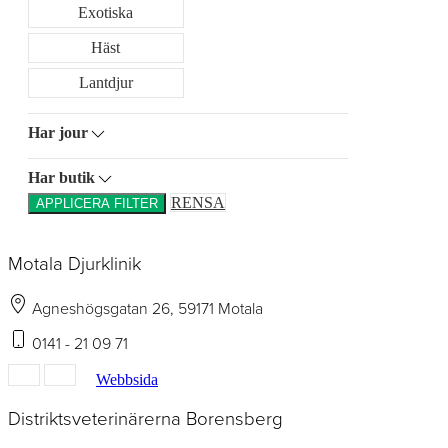
Exotiska
Häst
Lantdjur
Har jour
Har butik
RENSA
APPLICERA FILTER
Motala Djurklinik
Agneshögsgatan 26, 59171 Motala
0141 - 21 09 71
Webbsida
Distriktsveterinärerna Borensberg