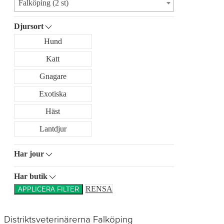
Falköping (2 st)
Djursort
Hund
Katt
Gnagare
Exotiska
Häst
Lantdjur
Har jour
Har butik
RENSA
APPLICERA FILTER
Distriktsveterinärerna Falköping